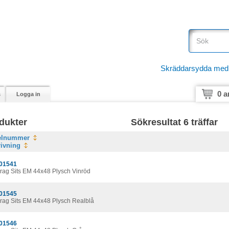
Skräddarsydda medici
0 a
s
Logga in
dukter
Sökresultat 6 träffar
kelnummer
ivning
01541
rag Sits EM 44x48 Plysch Vinröd
01545
rag Sits EM 44x48 Plysch Realblå
01546