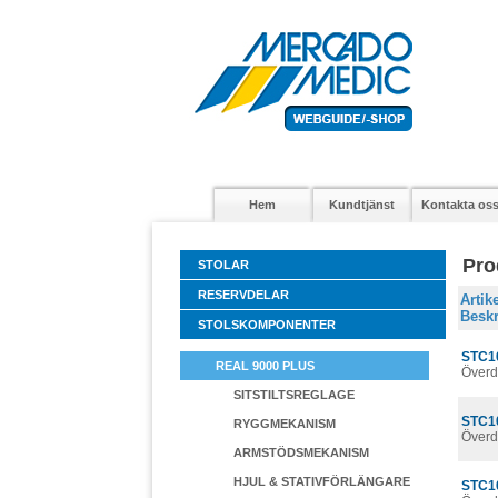
Hem
Kundtjänst
Kontakta os
Pro
STOLAR
RESERVDELAR
Arti
Beskr
STOLSKOMPONENTER
STC1
REAL 9000 PLUS
Överd
SITSTILTSREGLAGE
STC1
RYGGMEKANISM
Överd
ARMSTÖDSMEKANISM
HJUL & STATIVFÖRLÄNGARE
STC1