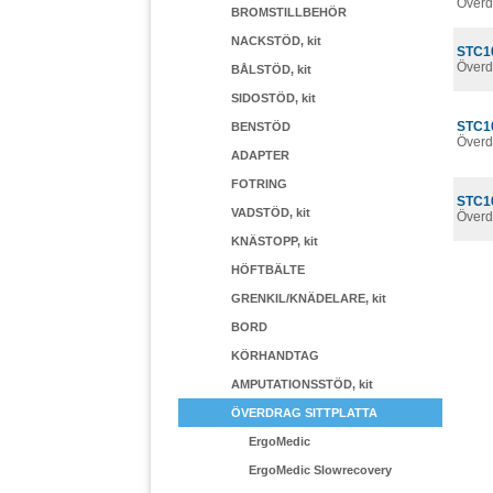
Överd
BROMSTILLBEHÖR
NACKSTÖD, kit
STC1
Överd
BÅLSTÖD, kit
SIDOSTÖD, kit
STC1
BENSTÖD
Överd
ADAPTER
FOTRING
STC1
VADSTÖD, kit
Överd
KNÄSTOPP, kit
HÖFTBÄLTE
GRENKIL/KNÄDELARE, kit
BORD
KÖRHANDTAG
AMPUTATIONSSTÖD, kit
ÖVERDRAG SITTPLATTA
ErgoMedic
ErgoMedic Slowrecovery