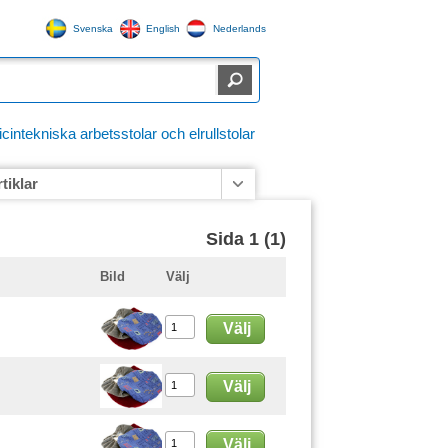
Svenska
English
Nederlands
ntekniska arbetsstolar och elrullstolar
rtiklar
Sida 1 (1)
Bild
Välj
Välj
Välj
Välj