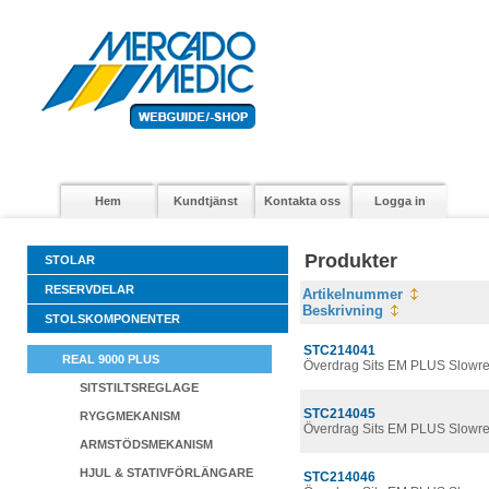
Hem
Kundtjänst
Kontakta oss
Logga in
Produkter
STOLAR
RESERVDELAR
Artikelnummer
Beskrivning
STOLSKOMPONENTER
STC214041
REAL 9000 PLUS
Överdrag Sits EM PLUS Slowre
SITSTILTSREGLAGE
STC214045
RYGGMEKANISM
Överdrag Sits EM PLUS Slowre
ARMSTÖDSMEKANISM
HJUL & STATIVFÖRLÄNGARE
STC214046