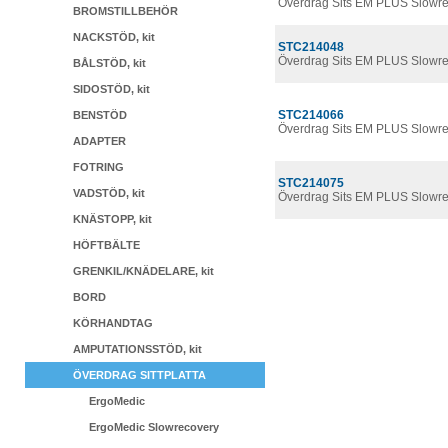
Överdrag Sits EM PLUS Slowre
BROMSTILLBEHÖR
NACKSTÖD, kit
STC214048
Överdrag Sits EM PLUS Slowre
BÅLSTÖD, kit
SIDOSTÖD, kit
STC214066
BENSTÖD
Överdrag Sits EM PLUS Slowre
ADAPTER
FOTRING
STC214075
VADSTÖD, kit
Överdrag Sits EM PLUS Slowr
KNÄSTOPP, kit
HÖFTBÄLTE
GRENKIL/KNÄDELARE, kit
BORD
KÖRHANDTAG
AMPUTATIONSSTÖD, kit
ÖVERDRAG SITTPLATTA
ErgoMedic
ErgoMedic Slowrecovery