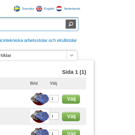
Svenska
English
Nederlands
ntekniska arbetsstolar och elrullstolar
rtiklar
Sida 1 (1)
Bild
Välj
Välj
Välj
Välj