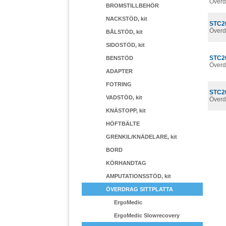
Överd
BROMSTILLBEHÖR
NACKSTÖD, kit
STC2
Överd
BÅLSTÖD, kit
SIDOSTÖD, kit
STC2
BENSTÖD
Överd
ADAPTER
FOTRING
STC2
VADSTÖD, kit
Överd
KNÄSTOPP, kit
HÖFTBÄLTE
GRENKIL/KNÄDELARE, kit
BORD
KÖRHANDTAG
AMPUTATIONSSTÖD, kit
ÖVERDRAG SITTPLATTA
ErgoMedic
ErgoMedic Slowrecovery