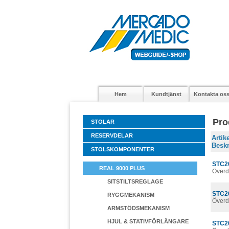
Hem
Kundtjänst
Kontakta os
Pro
STOLAR
RESERVDELAR
Arti
Beskr
STOLSKOMPONENTER
STC2
REAL 9000 PLUS
Överd
SITSTILTSREGLAGE
STC2
RYGGMEKANISM
Överd
ARMSTÖDSMEKANISM
HJUL & STATIVFÖRLÄNGARE
STC2