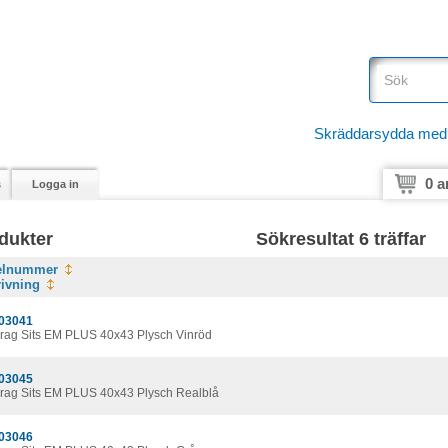
Skräddarsydda medici
0 a
s
Logga in
dukter
Sökresultat 6 träffar
kelnummer
ivning
03041
rag Sits EM PLUS 40x43 Plysch Vinröd
03045
rag Sits EM PLUS 40x43 Plysch Realblå
03046