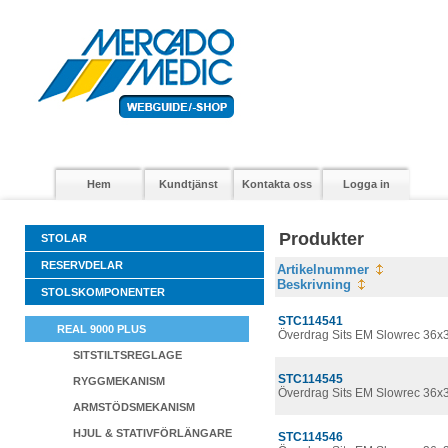
Hem
Kundtjänst
Kontakta oss
Logga in
Produkter
STOLAR
RESERVDELAR
Artikelnummer
Beskrivning
STOLSKOMPONENTER
STC114541
REAL 9000 PLUS
Överdrag Sits EM Slowrec 36x
SITSTILTSREGLAGE
STC114545
RYGGMEKANISM
Överdrag Sits EM Slowrec 36x
ARMSTÖDSMEKANISM
HJUL & STATIVFÖRLÄNGARE
STC114546