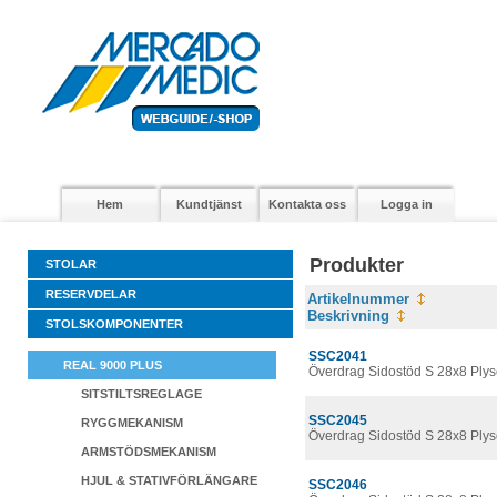
Hem
Kundtjänst
Kontakta oss
Logga in
Produkter
STOLAR
RESERVDELAR
Artikelnummer
Beskrivning
STOLSKOMPONENTER
SSC2041
REAL 9000 PLUS
Överdrag Sidostöd S 28x8 Ply
SITSTILTSREGLAGE
SSC2045
RYGGMEKANISM
Överdrag Sidostöd S 28x8 Ply
ARMSTÖDSMEKANISM
HJUL & STATIVFÖRLÄNGARE
SSC2046