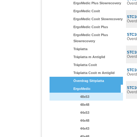
ErgoMedic Plus Slowrecovery
Överd
ErgoMedic Coxit
STC1
ErgoMedic Coxit Slowrecovery
Överd
ErgoMedic Coxit Plus
STC1
ErgoMedic Coxit Plus
Överd
Slowrecovery
Träplatta
STC1
Överd
Träplatta m Antiglid
Träplatta Coxit
STC1
Träplatta Coxit m Antiglid
Överd
Överdrag Sittplatta
STC1
ErgoMedic
Överd
48x53
48x48
44x53
44x48
44x43
40x48