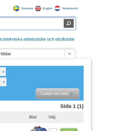
Svenska
English
Nederlands
ntekniska arbetsstolar och elrullstolar
rtiklar
Ladda om lista
Sida 1 (1)
Bild
Välj