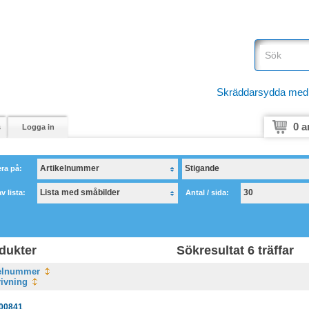
Skräddarsydda medici
0 a
s
Logga in
Artikelnummer
Stigande
era på:
Sorteringsordning:
Lista med småbilder
30
v lista:
Antal / sida:
dukter
Sökresultat 6 träffar
kelnummer
ivning
00841