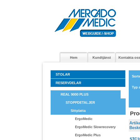
Hem
Kundtjänst
Kontakta os
STOLAR
Sort
RESERVDELAR
Typ a
REAL 9000 PLUS
STOPPDETALJER
Sittplatta
Pro
ErgoMedic
Arti
ErgoMedic Slowrecovery
Beskr
ErgoMedic Plus
STC1