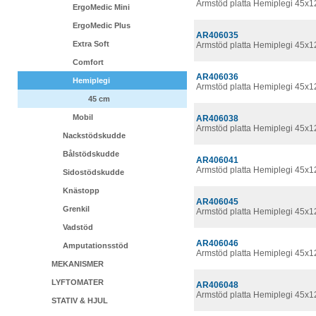
Armstöd platta Hemiplegi 45x1
ErgoMedic Mini
ErgoMedic Plus
AR406035
Extra Soft
Armstöd platta Hemiplegi 45x1
Comfort
AR406036
Hemiplegi
Armstöd platta Hemiplegi 45x1
45 cm
Mobil
AR406038
Armstöd platta Hemiplegi 45x1
Nackstödskudde
Bålstödskudde
AR406041
Armstöd platta Hemiplegi 45x1
Sidostödskudde
Knästopp
AR406045
Grenkil
Armstöd platta Hemiplegi 45x1
Vadstöd
AR406046
Amputationsstöd
Armstöd platta Hemiplegi 45x
MEKANISMER
LYFTOMATER
AR406048
Armstöd platta Hemiplegi 45x1
STATIV & HJUL