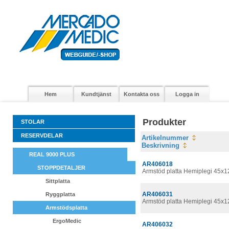
Hem
Kundtjänst
Kontakta oss
Logga in
Produkter
STOLAR
RESERVDELAR
Artikelnummer
Beskrivning
REAL 9000 PLUS
AR406018
STOPPDETALJER
Armstöd platta Hemiplegi 45x1
Sittplatta
AR406031
Ryggplatta
Armstöd platta Hemiplegi 45x
Armstödsplatta
ErgoMedic
AR406032