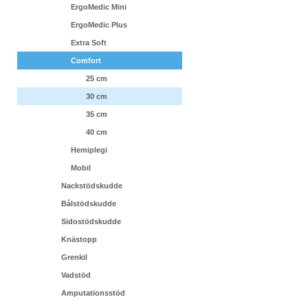
ErgoMedic Mini
ErgoMedic Plus
Extra Soft
Comfort
25 cm
30 cm
35 cm
40 cm
Hemiplegi
Mobil
Nackstödskudde
Bålstödskudde
Sidostödskudde
Knästopp
Grenkil
Vadstöd
Amputationsstöd