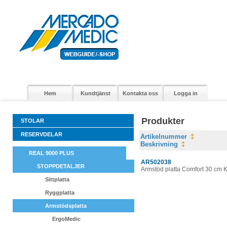
Hem
Kundtjänst
Kontakta oss
Logga in
Produkter
STOLAR
RESERVDELAR
Artikelnummer
Beskrivning
REAL 9000 PLUS
AR502038
STOPPDETALJER
Armstöd platta Comfort 30 cm 
Sittplatta
Ryggplatta
Armstödsplatta
ErgoMedic