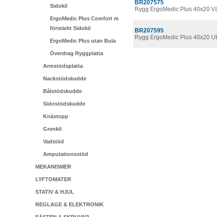
BR207575
Sidokil
Rygg ErgoMedic Plus 40x20 V
ErgoMedic Plus Comfort m
förstärkt Sidokil
BR207595
Rygg ErgoMedic Plus 40x20 Ut
ErgoMedic Plus utan Bula
Överdrag Ryggplatta
Armstödsplatta
Nackstödskudde
Bålstödskudde
Sidostödskudde
Knästopp
Grenkil
Vadstöd
Amputationsstöd
MEKANISMER
LYFTOMATER
STATIV & HJUL
REGLAGE & ELEKTRONIK