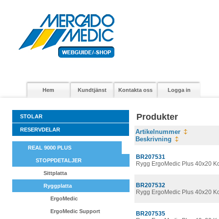
Hem
Kundtjänst
Kontakta oss
Logga in
Produkter
STOLAR
RESERVDELAR
Artikelnummer
Beskrivning
REAL 9000 PLUS
BR207531
STOPPDETALJER
Rygg ErgoMedic Plus 40x20 K
Sittplatta
BR207532
Ryggplatta
Rygg ErgoMedic Plus 40x20 K
ErgoMedic
ErgoMedic Support
BR207535