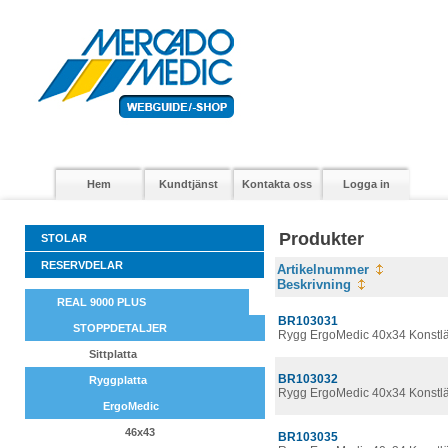
Hem
Kundtjänst
Kontakta oss
Logga in
Produkter
STOLAR
RESERVDELAR
Artikelnummer
Beskrivning
REAL 9000 PLUS
BR103031
STOPPDETALJER
Rygg ErgoMedic 40x34 Konstl
Sittplatta
BR103032
Ryggplatta
Rygg ErgoMedic 40x34 Konstl
ErgoMedic
46x43
BR103035