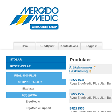
Hem
Kundtjänst
Kontakta oss
Logga in
Produkter
STOLAR
RESERVDELAR
Artikelnummer
Beskrivning
REAL 9000 PLUS
BR271531
STOPPDETALJER
Rygg ErgoMedic Plus Utan Bul
Sittplatta
BR271532
Ryggplatta
Rygg ErgoMedic Plus Utan Bul
ErgoMedic
ErgoMedic Support
BR271535