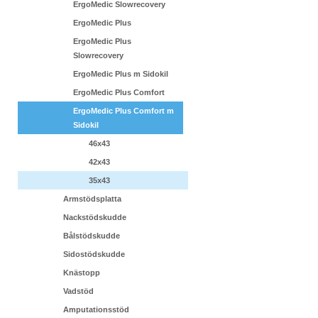
ErgoMedic Slowrecovery
ErgoMedic Plus
ErgoMedic Plus
Slowrecovery
ErgoMedic Plus m Sidokil
ErgoMedic Plus Comfort
ErgoMedic Plus Comfort m
Sidokil
46x43
42x43
35x43
Armstödsplatta
Nackstödskudde
Bålstödskudde
Sidostödskudde
Knästopp
Vadstöd
Amputationsstöd