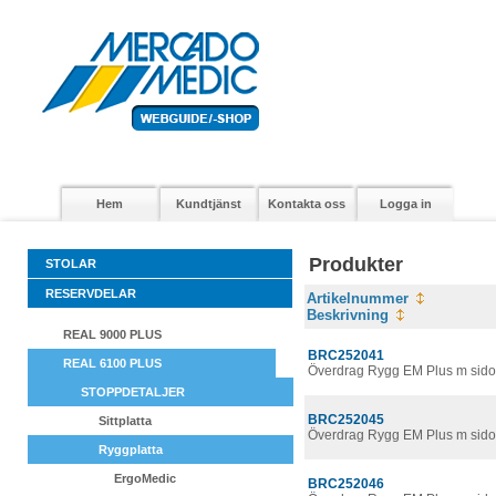
Hem
Kundtjänst
Kontakta oss
Logga in
Produkter
STOLAR
RESERVDELAR
Artikelnummer
Beskrivning
REAL 9000 PLUS
BRC252041
REAL 6100 PLUS
Överdrag Rygg EM Plus m sido
STOPPDETALJER
BRC252045
Sittplatta
Överdrag Rygg EM Plus m sido
Ryggplatta
ErgoMedic
BRC252046