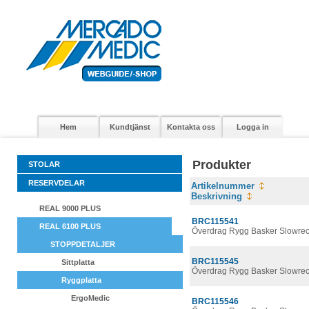
Hem
Kundtjänst
Kontakta oss
Logga in
Produkter
STOLAR
RESERVDELAR
Artikelnummer
Beskrivning
REAL 9000 PLUS
BRC115541
REAL 6100 PLUS
Överdrag Rygg Basker Slowrec
STOPPDETALJER
BRC115545
Sittplatta
Överdrag Rygg Basker Slowrec
Ryggplatta
ErgoMedic
BRC115546