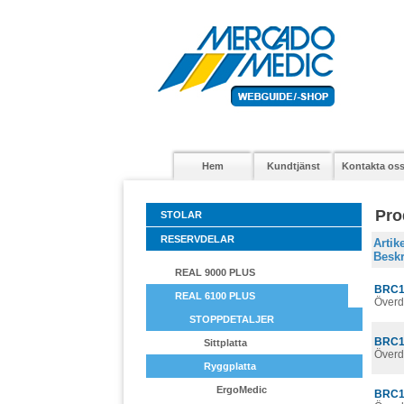
Hem
Kundtjänst
Kontakta os
Pro
STOLAR
RESERVDELAR
Arti
Beskr
REAL 9000 PLUS
BRC1
REAL 6100 PLUS
Överd
STOPPDETALJER
BRC1
Sittplatta
Överd
Ryggplatta
ErgoMedic
BRC1