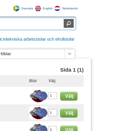
Svenska
English
Nederlands
ntekniska arbetsstolar och elrullstolar
rtiklar
Sida 1 (1)
Bild
Välj
Välj
Välj
Välj