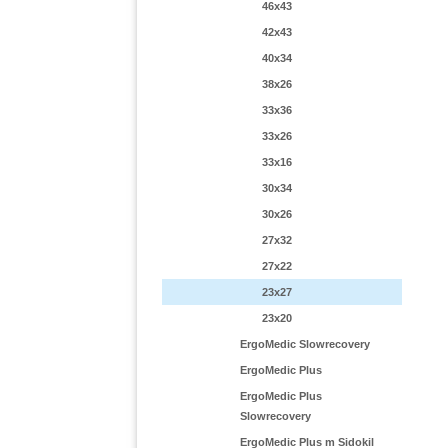
46x43
42x43
40x34
38x26
33x36
33x26
33x16
30x34
30x26
27x32
27x22
23x27
23x20
ErgoMedic Slowrecovery
ErgoMedic Plus
ErgoMedic Plus
Slowrecovery
ErgoMedic Plus m Sidokil