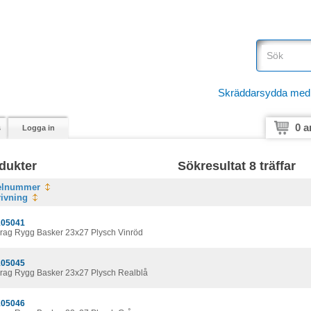
Skräddarsydda medici
0 a
s
Logga in
dukter
Sökresultat 8 träffar
kelnummer
ivning
05041
rag Rygg Basker 23x27 Plysch Vinröd
05045
rag Rygg Basker 23x27 Plysch Realblå
05046