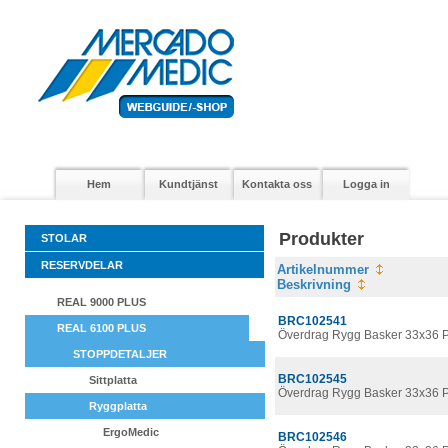
Hem
Kundtjänst
Kontakta oss
Logga in
Produkter
STOLAR
RESERVDELAR
Artikelnummer
Beskrivning
REAL 9000 PLUS
BRC102541
REAL 6100 PLUS
Överdrag Rygg Basker 33x36 P
STOPPDETALJER
BRC102545
Sittplatta
Överdrag Rygg Basker 33x36 
Ryggplatta
ErgoMedic
BRC102546