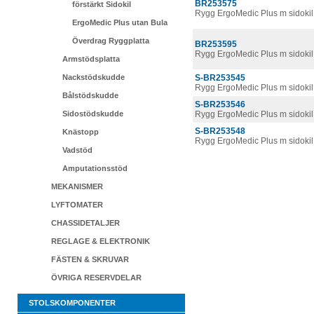
BR253575
förstärkt Sidokil
Rygg ErgoMedic Plus m sidoki
ErgoMedic Plus utan Bula
Överdrag Ryggplatta
BR253595
Rygg ErgoMedic Plus m sidokil
Armstödsplatta
Nackstödskudde
S-BR253545
Rygg ErgoMedic Plus m sidokil
Bålstödskudde
S-BR253546
Sidostödskudde
Rygg ErgoMedic Plus m sidokil
S-BR253548
Knästopp
Rygg ErgoMedic Plus m sidokil
Vadstöd
Amputationsstöd
MEKANISMER
LYFTOMATER
CHASSIDETALJER
REGLAGE & ELEKTRONIK
FÄSTEN & SKRUVAR
ÖVRIGA RESERVDELAR
STOLSKOMPONENTER