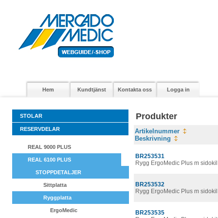
Hem
Kundtjänst
Kontakta oss
Logga in
Produkter
STOLAR
RESERVDELAR
Artikelnummer
Beskrivning
REAL 9000 PLUS
BR253531
REAL 6100 PLUS
Rygg ErgoMedic Plus m sidoki
STOPPDETALJER
BR253532
Sittplatta
Rygg ErgoMedic Plus m sidoki
Ryggplatta
ErgoMedic
BR253535