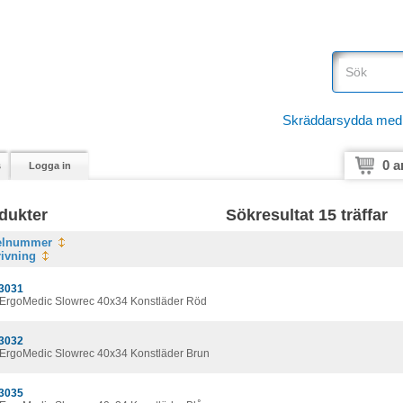
Skräddarsydda medici
0 a
s
Logga in
dukter
Sökresultat 15 träffar
kelnummer
ivning
3031
ErgoMedic Slowrec 40x34 Konstläder Röd
3032
ErgoMedic Slowrec 40x34 Konstläder Brun
3035