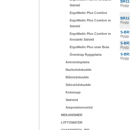
BR11
Sidokil
Rygg 
ErgoMedic Plus Comfort
BR11
ErgoMedic Plus Comfort m
Rygg 
Sidokil
S-BR
ErgoMedic Plus Comfort m
Rygg 
förstärkt Sidokil
S-BR
ErgoMedic Plus utan Bula
Rygg 
S-BR
Överdrag Ryggplatta
Rygg 
Armstödsplatta
Nackstödskudde
Bålstödskudde
Sidostödskudde
Knästopp
Vadstöd
Amputationsstöd
MEKANISMER
LYFTOMATER