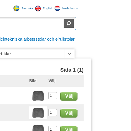
Svenska
English
Nederlands
ntekniska arbetsstolar och elrullstolar
rtiklar
Sida 1 (1)
Bild
Välj
Välj
Välj
Välj