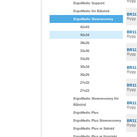
Rygg 
ErgoMedic Support
ErgoMedic för Bålstöd
BR11
Rygg 
ErgoMedic Slowrecovery
42x43
BR11
40x34
Rygg 
38x26
BR11
33x36
Rygg 
33x26
30x34
BR11
Rygg 
30x26
27x32
BR11
Rygg 
27x22
ErgoMedic Slowrecovery för
BR11
Bålstöd
Rygg 
ErgoMedic Plus
ErgoMedic Plus Slowrecovery
BR11
Rygg 
ErgoMedic Plus m Sidokil
ErgoMedic Plus m förstärkt