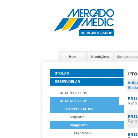
Hem
Kundtjänst
Kontakta os
Pro
STOLAR
RESERVDELAR
Arti
Beskr
REAL 9000 PLUS
BR11
REAL 6100 PLUS
Rygg 
STOPPDETALJER
BR11
Sittplatta
Rygg 
Ryggplatta
ErgoMedic
BR11