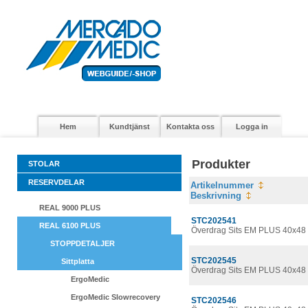
Hem
Kundtjänst
Kontakta oss
Logga in
Produkter
STOLAR
RESERVDELAR
Artikelnummer
Beskrivning
REAL 9000 PLUS
STC202541
REAL 6100 PLUS
Överdrag Sits EM PLUS 40x48 
STOPPDETALJER
STC202545
Sittplatta
Överdrag Sits EM PLUS 40x48 
ErgoMedic
ErgoMedic Slowrecovery
STC202546