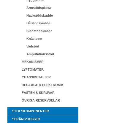
Ryggplatta
Armstödsplatta
Nackstödskudde
Bålstödskudde
Sidostödskudde
Knästopp
Vadstöd
Amputationsstöd
MEKANISMER
LYFTOMATER
CHASSIDETALJER
REGLAGE & ELEKTRONIK
FÄSTEN & SKRUVAR
ÖVRIGA RESERVDELAR
STOLSKOMPONENTER
SPRÄNGSKISSER