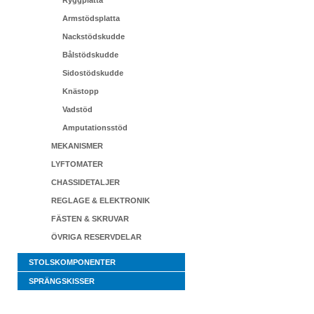
Ryggplatta
Armstödsplatta
Nackstödskudde
Bålstödskudde
Sidostödskudde
Knästopp
Vadstöd
Amputationsstöd
MEKANISMER
LYFTOMATER
CHASSIDETALJER
REGLAGE & ELEKTRONIK
FÄSTEN & SKRUVAR
ÖVRIGA RESERVDELAR
STOLSKOMPONENTER
SPRÄNGSKISSER