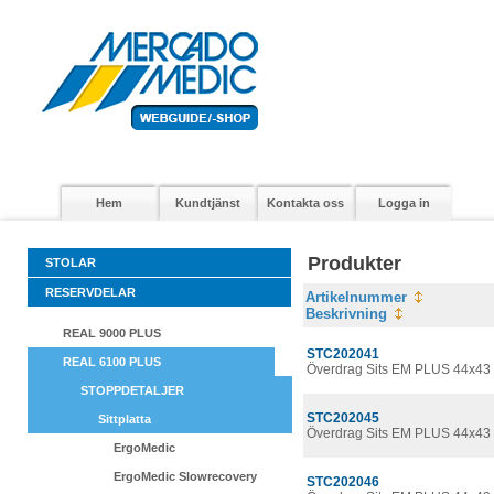
Hem
Kundtjänst
Kontakta oss
Logga in
Produkter
STOLAR
RESERVDELAR
Artikelnummer
Beskrivning
REAL 9000 PLUS
STC202041
REAL 6100 PLUS
Överdrag Sits EM PLUS 44x43 
STOPPDETALJER
STC202045
Sittplatta
Överdrag Sits EM PLUS 44x43 
ErgoMedic
ErgoMedic Slowrecovery
STC202046