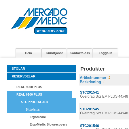
Hem
Kundtjänst
Kontakta oss
Logga in
Produkter
STOLAR
RESERVDELAR
Artikelnummer
Beskrivning
REAL 9000 PLUS
STC201541
REAL 6100 PLUS
Överdrag Sits EM PLUS 44x48 
STOPPDETALJER
STC201545
Sittplatta
Överdrag Sits EM PLUS 44x48 
ErgoMedic
ErgoMedic Slowrecovery
STC201546