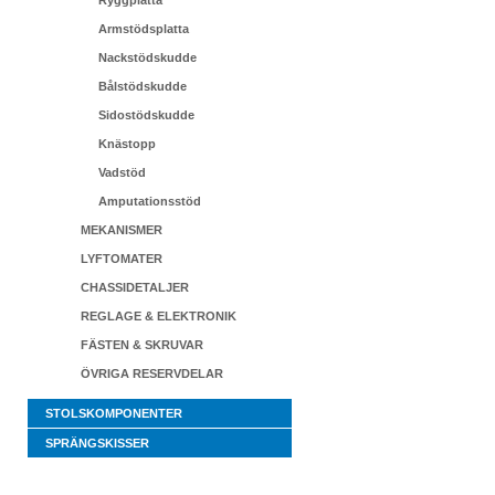
Ryggplatta
Armstödsplatta
Nackstödskudde
Bålstödskudde
Sidostödskudde
Knästopp
Vadstöd
Amputationsstöd
MEKANISMER
LYFTOMATER
CHASSIDETALJER
REGLAGE & ELEKTRONIK
FÄSTEN & SKRUVAR
ÖVRIGA RESERVDELAR
STOLSKOMPONENTER
SPRÄNGSKISSER