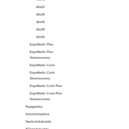
40x43
40x39
36x43
36x39
33x35
ErgoMedic Plus
ErgoMedic Plus
Slowrecovery
ErgoMedic Coxit
ErgoMedic Coxit
Slowrecovery
ErgoMedic Coxit Plus
ErgoMedic Coxit Plus
Slowrecovery
Ryggplatta
Armstödsplatta
Nackstödskudde