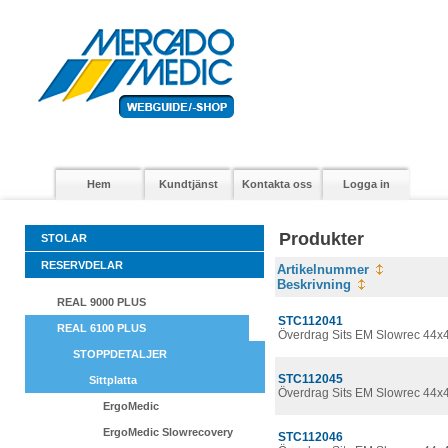
Hem
Kundtjänst
Kontakta oss
Logga in
Produkter
STOLAR
RESERVDELAR
Artikelnummer
Beskrivning
REAL 9000 PLUS
STC112041
REAL 6100 PLUS
Överdrag Sits EM Slowrec 44x
STOPPDETALJER
STC112045
Sittplatta
Överdrag Sits EM Slowrec 44x
ErgoMedic
ErgoMedic Slowrecovery
STC112046