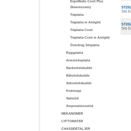
ErgoMedic Coxit Plus
Slowrecovery
ST20
Sits 
Träplatta
Träplatta m Antiglid
ST20
Sits 
Träplatta Coxit
Träplatta Coxit m Antiglid
Överdrag Sittplatta
Ryggplatta
Armstödsplatta
Nackstödskudde
Bålstödskudde
Sidostödskudde
Knästopp
Vadstöd
Amputationsstöd
MEKANISMER
LYFTOMATER
CHASSIDETALJER