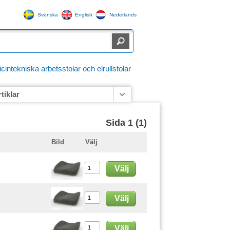
Svenska
English
Nederlands
ntekniska arbetsstolar och elrullstolar
rtiklar
Sida 1 (1)
Bild
Välj
Välj
Välj
Välj