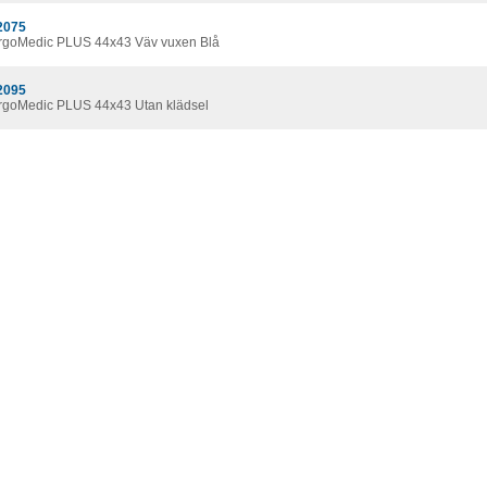
2075
ErgoMedic PLUS 44x43 Väv vuxen Blå
2095
ErgoMedic PLUS 44x43 Utan klädsel