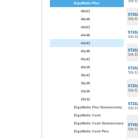
Sits 
ErgoMedic Plus
48x53
ST20
Sits 
48x48
44x53
ST20
44x48
Sits 
44x43
ST20
40x48
Sits 
40x43
40x39
ST20
Sits 
36x43
36x39
ST20
Sits 
33x35
29x32
ST20
ErgoMedic Plus Slowrecovery
Sits 
ErgoMedic Coxit
ErgoMedic Coxit Slowrecovery
ST20
Sits 
ErgoMedic Coxit Plus