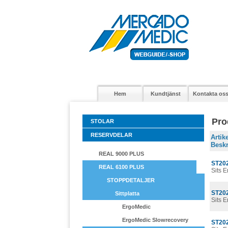
Hem
Kundtjänst
Kontakta os
Pro
STOLAR
RESERVDELAR
Arti
Beskr
REAL 9000 PLUS
ST20
REAL 6100 PLUS
Sits 
STOPPDETALJER
ST20
Sittplatta
Sits 
ErgoMedic
ErgoMedic Slowrecovery
ST20