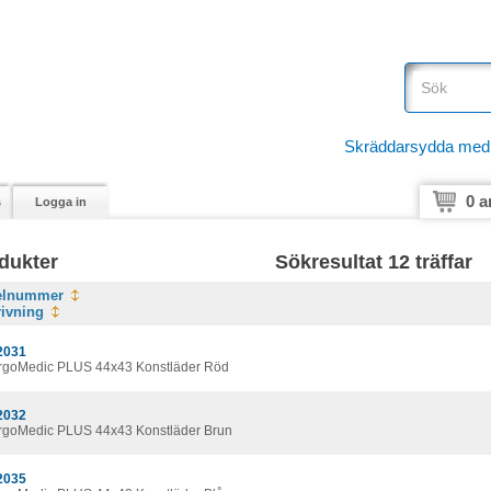
Skräddarsydda medici
0 a
s
Logga in
dukter
Sökresultat 12 träffar
kelnummer
ivning
2031
ErgoMedic PLUS 44x43 Konstläder Röd
2032
ErgoMedic PLUS 44x43 Konstläder Brun
2035