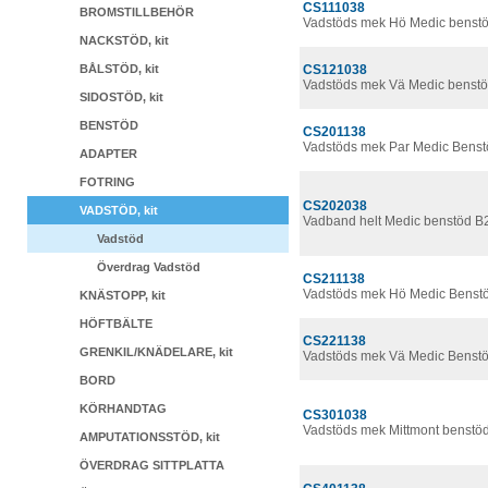
CS111038
BROMSTILLBEHÖR
Vadstöds mek Hö Medic benstö
NACKSTÖD, kit
BÅLSTÖD, kit
CS121038
Vadstöds mek Vä Medic benstö
SIDOSTÖD, kit
BENSTÖD
CS201138
Vadstöds mek Par Medic Benst
ADAPTER
FOTRING
CS202038
VADSTÖD, kit
Vadband helt Medic benstöd 
Vadstöd
Överdrag Vadstöd
CS211138
Vadstöds mek Hö Medic Benstö
KNÄSTOPP, kit
HÖFTBÄLTE
CS221138
GRENKIL/KNÄDELARE, kit
Vadstöds mek Vä Medic Benstö
BORD
KÖRHANDTAG
CS301038
Vadstöds mek Mittmont benstö
AMPUTATIONSSTÖD, kit
ÖVERDRAG SITTPLATTA