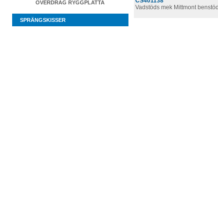
CS401138
ÖVERDRAG RYGGPLATTA
Vadstöds mek Mittmont benstö
SPRÄNGSKISSER