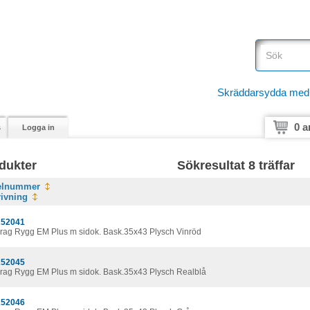
Skräddarsydda medici
0 a
s
Logga in
dukter
Sökresultat 8 träffar
kelnummer
ivning
52041
rag Rygg EM Plus m sidok. Bask.35x43 Plysch Vinröd
52045
rag Rygg EM Plus m sidok. Bask.35x43 Plysch Realblå
52046