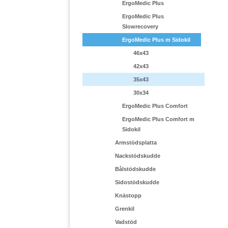
ErgoMedic Plus
ErgoMedic Plus
Slowrecovery
ErgoMedic Plus m Sidokil
46x43
42x43
35x43
30x34
ErgoMedic Plus Comfort
ErgoMedic Plus Comfort m
Sidokil
Armstödsplatta
Nackstödskudde
Bålstödskudde
Sidostödskudde
Knästopp
Grenkil
Vadstöd