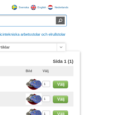
Svenska
English
Nederlands
ntekniska arbetsstolar och elrullstolar
rtiklar
Sida 1 (1)
Bild
Välj
Välj
Välj
Välj