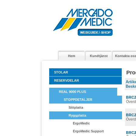
Hem
Kundtjänst
Kontakta os
Pro
STOLAR
RESERVDELAR
Arti
Beskr
REAL 9000 PLUS
BRC2
STOPPDETALJER
Överd
Sittplatta
BRC2
Ryggplatta
Överd
ErgoMedic
ErgoMedic Support
BRC2