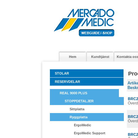
Hem
Kundtjänst
Kontakta os
Pro
STOLAR
RESERVDELAR
Arti
Beskr
REAL 9000 PLUS
BRC2
STOPPDETALJER
Överd
Sittplatta
BRC2
Ryggplatta
Överd
ErgoMedic
ErgoMedic Support
BRC2