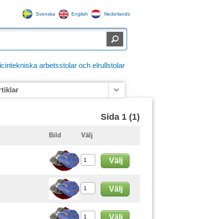
Svenska
English
Nederlands
ntekniska arbetsstolar och elrullstolar
rtiklar
Sida 1 (1)
Bild
Välj
Välj
Välj
Välj