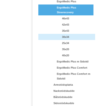
ErgoMedic Plus
ErgoMedic Plus
Slowrecovery
46x43
42x43
35x43
30x34
25x34
35x20
40x20
ErgoMedic Plus m Sidokil
ErgoMedic Plus Comfort
ErgoMedic Plus Comfort m
Sidokil
Armstödsplatta
Nackstödskudde
Bålstödskudde
Sidostödskudde