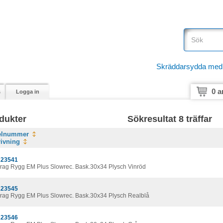
Skräddarsydda medici
0 a
s
Logga in
dukter
Sökresultat 8 träffar
kelnummer
ivning
23541
rag Rygg EM Plus Slowrec. Bask.30x34 Plysch Vinröd
23545
rag Rygg EM Plus Slowrec. Bask.30x34 Plysch Realblå
23546