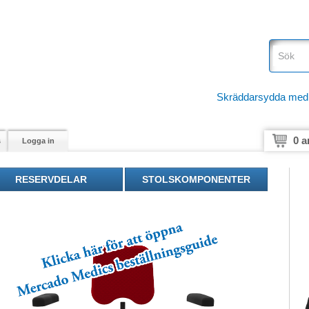
Skräddarsydda medici
0 a
s
Logga in
RESERVDELAR
STOLSKOMPONENTER