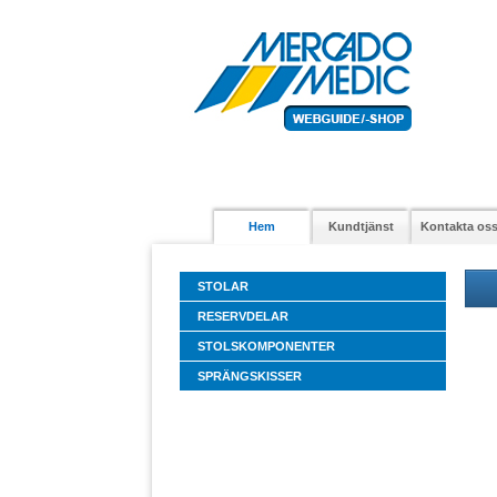
Hem
Kundtjänst
Kontakta os
STOLAR
RESERVDELAR
STOLSKOMPONENTER
SPRÄNGSKISSER