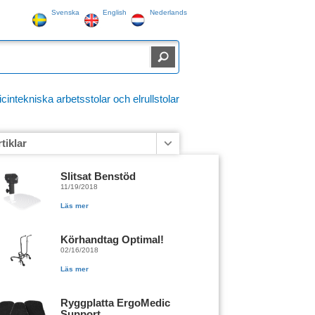
Svenska
English
Nederlands
ntekniska arbetsstolar och elrullstolar
rtiklar
Slitsat Benstöd
11/19/2018
Läs mer
Körhandtag Optimal!
02/16/2018
Läs mer
Ryggplatta ErgoMedic
Support