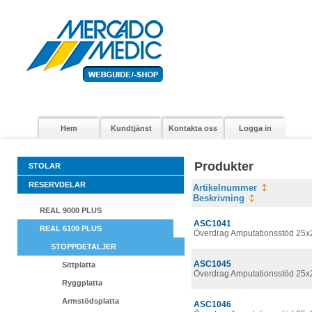
Hem
Kundtjänst
Kontakta oss
Logga in
Produkter
STOLAR
RESERVDELAR
Artikelnummer
Beskrivning
REAL 9000 PLUS
ASC1041
REAL 6100 PLUS
Överdrag Amputationsstöd 25x
STOPPDETALJER
ASC1045
Sittplatta
Överdrag Amputationsstöd 25x
Ryggplatta
Armstödsplatta
ASC1046