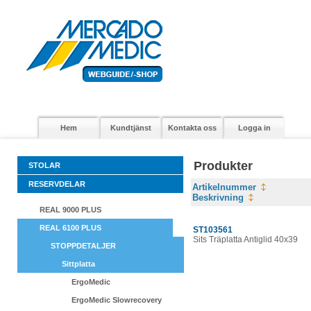
Hem
Kundtjänst
Kontakta oss
Logga in
Produkter
STOLAR
RESERVDELAR
Artikelnummer
Beskrivning
REAL 9000 PLUS
REAL 6100 PLUS
ST103561
Sits Träplatta Antiglid 40x39
STOPPDETALJER
Sittplatta
ErgoMedic
ErgoMedic Slowrecovery