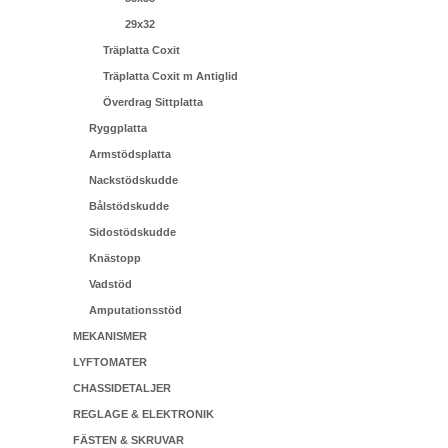
29x32
Träplatta Coxit
Träplatta Coxit m Antiglid
Överdrag Sittplatta
Ryggplatta
Armstödsplatta
Nackstödskudde
Bålstödskudde
Sidostödskudde
Knästopp
Vadstöd
Amputationsstöd
MEKANISMER
LYFTOMATER
CHASSIDETALJER
REGLAGE & ELEKTRONIK
FÄSTEN & SKRUVAR