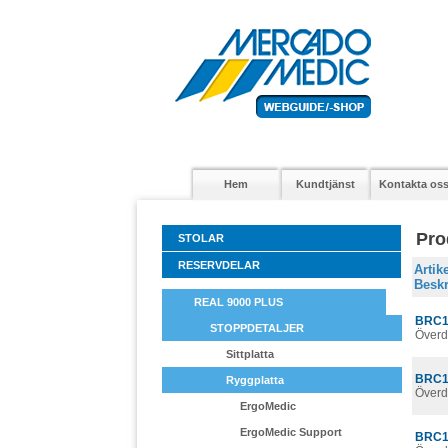
Hem
Kundtjänst
Kontakta os
Pro
STOLAR
RESERVDELAR
Arti
Beskr
REAL 9000 PLUS
BRC1
STOPPDETALJER
Överd
Sittplatta
BRC1
Ryggplatta
Överd
ErgoMedic
ErgoMedic Support
BRC1