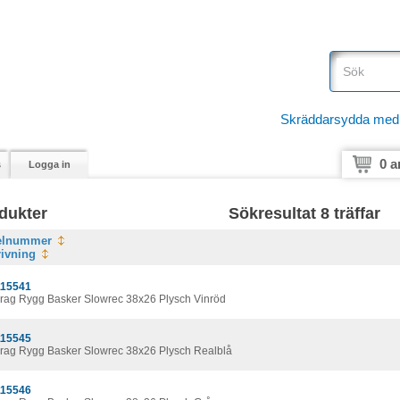
Skräddarsydda medici
0 a
s
Logga in
dukter
Sökresultat 8 träffar
kelnummer
ivning
15541
rag Rygg Basker Slowrec 38x26 Plysch Vinröd
15545
rag Rygg Basker Slowrec 38x26 Plysch Realblå
15546