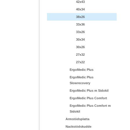
42x43
40x34
38x26
33x36
33x26
30x34
30x26
27x32
27x22
ErgoMedic Plus
ErgoMedic Plus
Slowrecovery
ErgoMedic Plus m Sidokil
ErgoMedic Plus Comfort
ErgoMedic Plus Comfort m
Sidokil
Armstödsplatta
Nackstödskudde