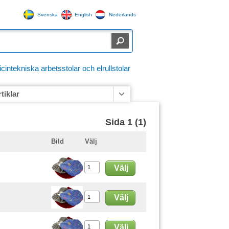
Svenska
English
Nederlands
ntekniska arbetsstolar och elrullstolar
rtiklar
Sida 1 (1)
Bild
Välj
Välj
Välj
Välj